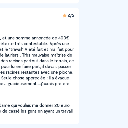
2/5
ble, et une somme annoncée de 400€
rétexte très contestable. Après une
le "travail" A été fait et mal fait pour
de lauriers . Très mauvaise maîtrise de
e des racines partout dans le terrain, ce
our lui en faire part, il devait passer
les racines restantes avec une pioche.
. Seule chose appréciée : il a évacué
a gracieusement....j’aurais préféré
e dame qui voulais me donner 20 euro
é de cassé les gens en ayant un travail