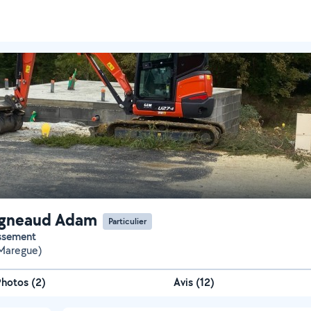
gneaud Adam
Particulier
assement
Maregue)
Photos
(
2
)
Avis (12)