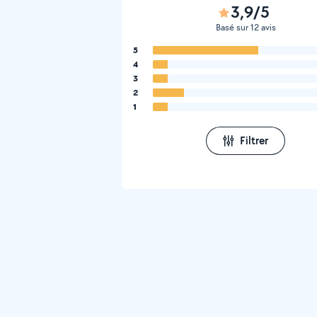
3,9/5
Basé sur 12 avis
5
4
3
2
1
Filtrer