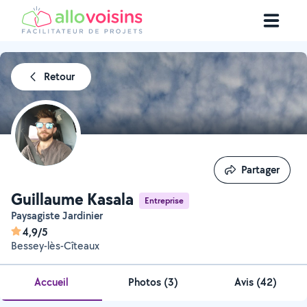
Retour
Partager
Partager
Guillaume Kasala
Entreprise
Paysagiste Jardinier
4,9/5
Bessey-lès-Cîteaux
Accueil
Photos
(
3
)
Avis (42)