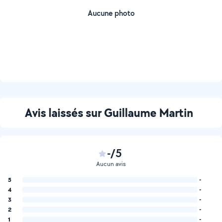
Aucune photo
Avis laissés sur Guillaume Martin
-/5
Aucun avis
5
-
4
-
3
-
2
-
1
-