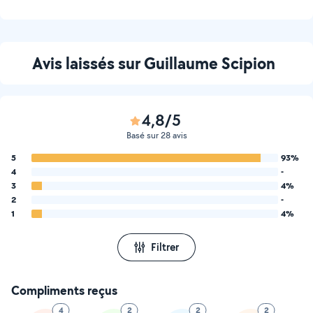
Avis laissés sur Guillaume Scipion
4,8/5
Basé sur 28 avis
5
93%
4
-
3
4%
2
-
1
4%
Filtrer
Compliments reçus
4
2
2
2