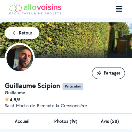
Retour
Partager
Partager
Guillaume Scipion
Particulier
Guillaume
4,8/5
Saint-Martin-de-Bienfaite-la-Cressonnière
Accueil
Photos
(
19
)
Avis (28)