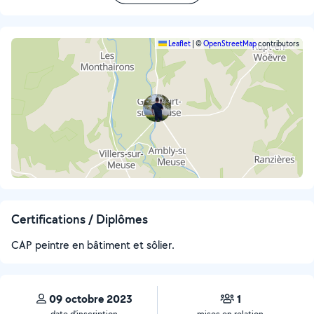
Leaflet
|
©
OpenStreetMap
contributors
Certifications / Diplômes
CAP peintre en bâtiment et sôlier.
09 octobre 2023
1
date d’inscription
mises en relation