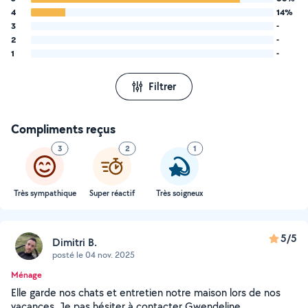
4
14%
3
-
2
-
1
-
Filtrer
Compliments reçus
3
2
1
Très sympathique
Super réactif
Très soigneux
5/5
Dimitri B.
posté le 04 nov. 2025
Ménage
Elle garde nos chats et entretien notre maison lors de nos
vacances. Je pas hésiter à contacter Gwendeline.