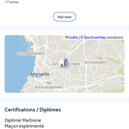
+ 7 autres
Voir tout
Leaflet
|
©
OpenStreetMap
contributors
Certifications / Diplômes
Diplômé Marbrerie
Maçon expérimenté