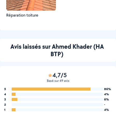
Réparation toiture
Avis laissés sur Ahmed Khader (HA
BTP)
4,7/5
Basé sur 49 avis
5
86%
4
4%
3
6%
2
-
1
4%