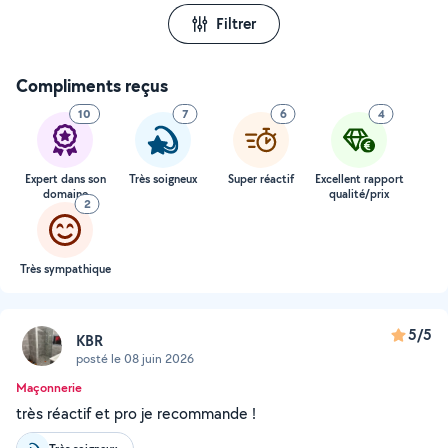
Filtrer
Compliments reçus
10
7
6
4
Expert dans son
Très soigneux
Super réactif
Excellent rapport
domaine
qualité/prix
2
Très sympathique
5/5
KBR
posté le 08 juin 2026
Maçonnerie
très réactif et pro je recommande !