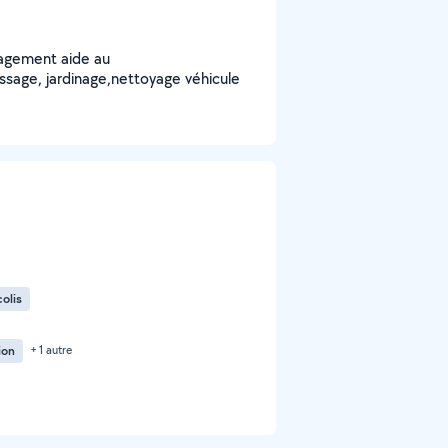
nagement aide au
sage, jardinage,nettoyage véhicule
colis
ion
+ 1 autre