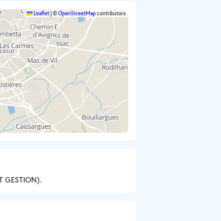
Leaflet
|
©
OpenStreetMap
contributors
T GESTION).