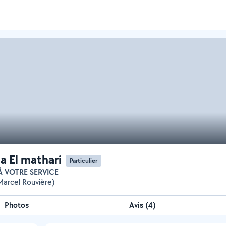
 El mathari
Particulier
 À VOTRE SERVICE
arcel Rouvière)
Photos
Avis (4)