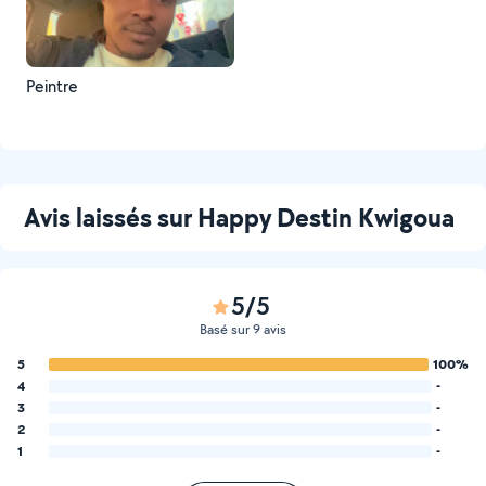
Peintre
Avis laissés sur Happy Destin Kwigoua
5/5
Basé sur 9 avis
5
100%
4
-
3
-
2
-
1
-