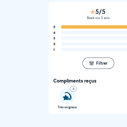
5/5
Basé sur 5 avis
5
4
3
2
1
Filtrer
Compliments reçus
2
Très soigneux