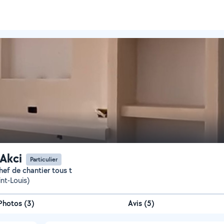
Akci
Particulier
chef de chantier tous t
nt-Louis)
Photos
(
3
)
Avis (5)