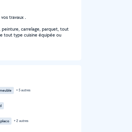
 vos travaux .
peinture, carrelage, parquet, tout
e tout type cuisine équipée ou
meuble
+ 5 autres
d
 placo
+ 2 autres