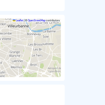
Leaflet
|
©
OpenStreetMap
contributors