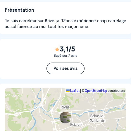
Présentation
Je suis carreleur sur Brive j'ai 12ans expérience chap carrelage
au sol faïence au mur tout l'es maçonnerie
3,1/5
Basé sur 7 avis
Voir ses avis
Leaflet
|
©
OpenStreetMap
contributors