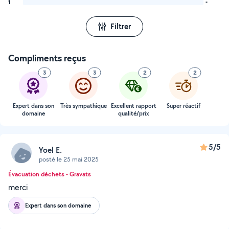
1
-
Filtrer
Compliments reçus
3
3
2
2
Expert dans son
Très sympathique
Excellent rapport
Super réactif
domaine
qualité/prix
5/5
Yoel E.
posté le 25 mai 2025
Évacuation déchets - Gravats
merci
Expert dans son domaine