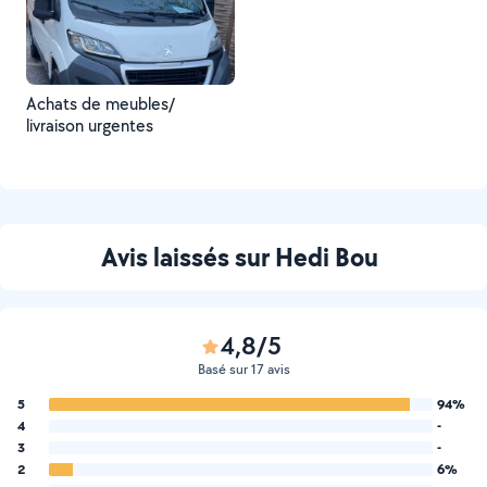
Achats de meubles/
livraison urgentes
Avis laissés sur Hedi Bou
4,8/5
Basé sur 17 avis
5
94%
4
-
3
-
2
6%