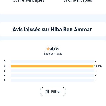
Cuisine avant apres
Salon avant apres
Avis laissés sur Hiba Ben Ammar
4/5
Basé sur 1 avis
5
-
4
100%
3
-
2
-
1
-
Filtrer