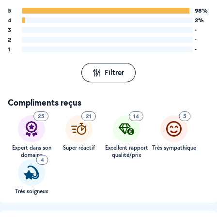
5
98%
4
2%
3
-
2
-
1
-
Filtrer
Compliments reçus
25
21
14
5
Expert dans son
Super réactif
Excellent rapport
Très sympathique
domaine
qualité/prix
4
Très soigneux