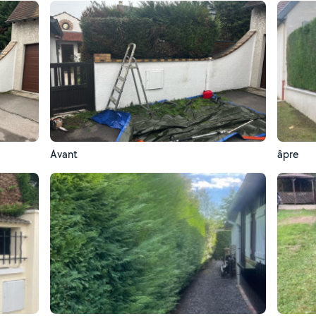
Avant
âpre