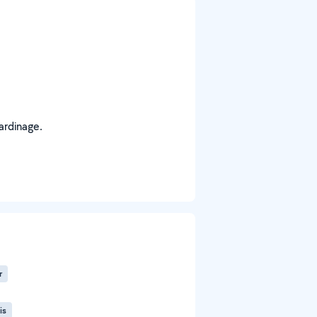
ardinage.
r
is