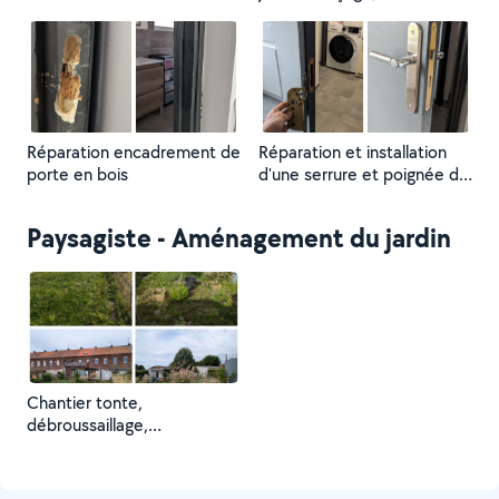
couche et deux couches de
lasure. Un grand merci au
client pour sa confiance et
pour sa gentillesse tout au
long de cette rénovation !
Réparation encadrement de
Réparation et installation
porte en bois
d'une serrure et poignée de
porte
Paysagiste - Aménagement du jardin
Chantier tonte,
débroussaillage,
déracinement de deux
rosiers et création d'un
potager. Un grand merci au