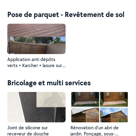
plaque + bandes + trois
couches d'enduit + peinture
Pose de parquet - Revêtement de sol
blanche velours.
Application anti dépôts
verts + Karcher + lasure sur
terrasse et cabanon
Bricolage et multi services
Joint de silicone sur
Rénovation d'un abri de
receveur de douche
jardin. Ponçage, sous-