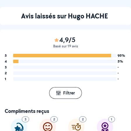
client pour sa confiance et
pour sa gentillesse.
Avis laissés sur Hugo HACHE
4,9/5
Basé sur 19 avis
5
95%
4
5%
3
-
2
-
1
-
Filtrer
Compliments reçus
3
2
2
1