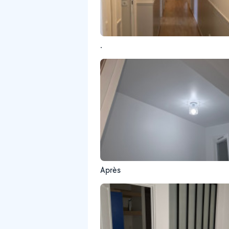
.
Après