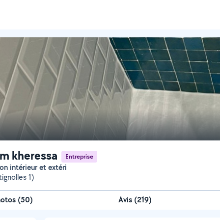
im kheressa
Entreprise
on intérieur et extéri
tignolles 1)
hotos
(
50
)
Avis (219)