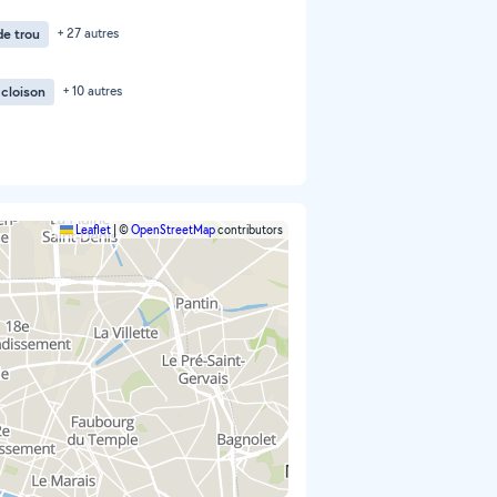
e trou
+ 27 autres
 cloison
+ 10 autres
Leaflet
|
©
OpenStreetMap
contributors