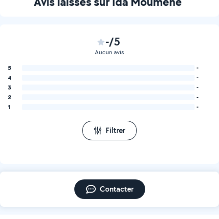
Avis laissés sur Ida Moumene
-/5
Aucun avis
5
-
4
-
3
-
2
-
1
-
Filtrer
Contacter