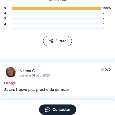
5
100%
4
-
3
-
2
-
1
-
Filtrer
5/5
Naima C.
posté le 01 oct. 2025
Ménage
J’avais trouvé plus proche du domicile
Contacter