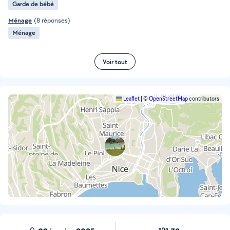
Garde de bébé
Ménage
(8 réponses)
Ménage
Voir tout
Leaflet
|
©
OpenStreetMap
contributors