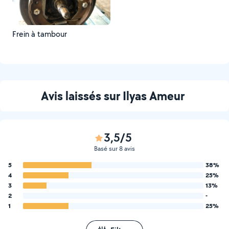
Frein à tambour
Avis laissés sur Ilyas Ameur
3,5/5
Basé sur 8 avis
5
38%
4
25%
3
13%
2
-
1
25%