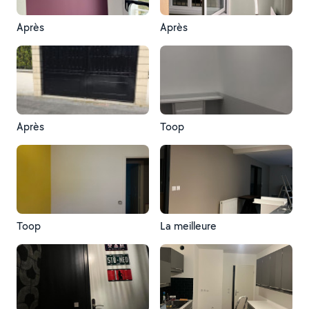
Après
Après
Après
Toop
Toop
La meilleure