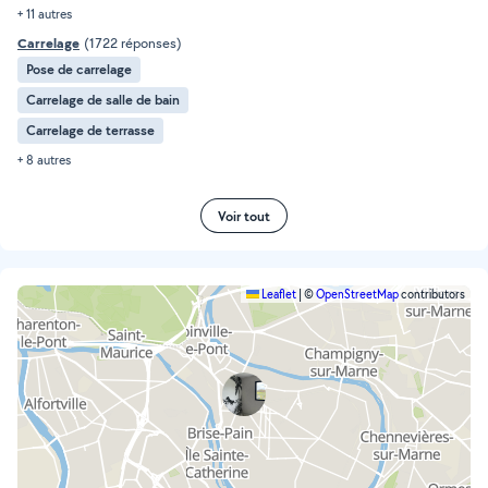
+ 11 autres
Carrelage
(1722 réponses)
Pose de carrelage
Carrelage de salle de bain
Carrelage de terrasse
+ 8 autres
Voir tout
Leaflet
|
©
OpenStreetMap
contributors