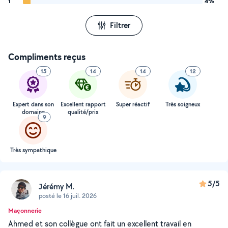
1
4%
Filtrer
Compliments reçus
15
14
14
12
Expert dans son
Excellent rapport
Super réactif
Très soigneux
domaine
qualité/prix
9
Très sympathique
5/5
Jérémy M.
posté le 16 juil. 2026
Maçonnerie
Ahmed et son collègue ont fait un excellent travail en