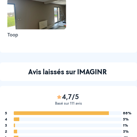
Toop
Avis laissés sur IMAGINR
4,7/5
Basé sur 111 avis
5
88%
4
5%
3
1%
2
3%