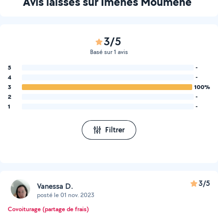
Avis laissés sur Imenes Moumene
3/5
Basé sur 1 avis
5
-
4
-
3
100%
2
-
1
-
Filtrer
3/5
Vanessa D.
posté le 01 nov. 2023
Covoiturage (partage de frais)