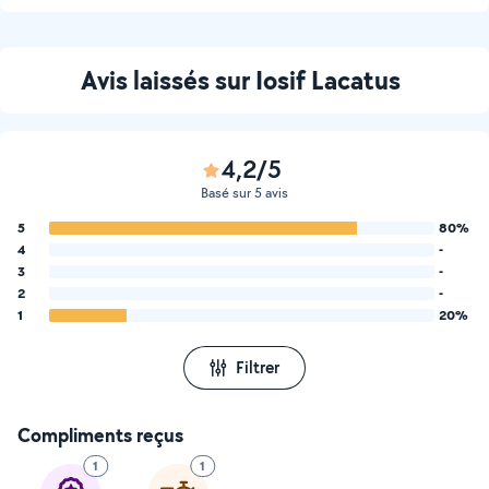
Avis laissés sur Iosif Lacatus
4,2/5
Basé sur 5 avis
5
80%
4
-
3
-
2
-
1
20%
Filtrer
Compliments reçus
1
1