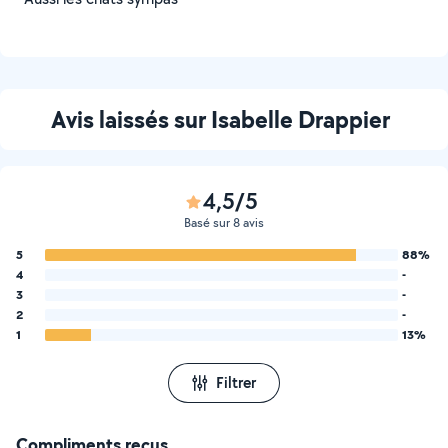
Avis laissés sur Isabelle Drappier
4,5/5
Basé sur 8 avis
5
88%
4
-
3
-
2
-
1
13%
Filtrer
Compliments reçus