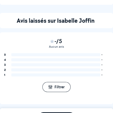
Avis laissés sur Isabelle Joffin
-/5
Aucun avis
5
-
4
-
3
-
2
-
1
-
Filtrer