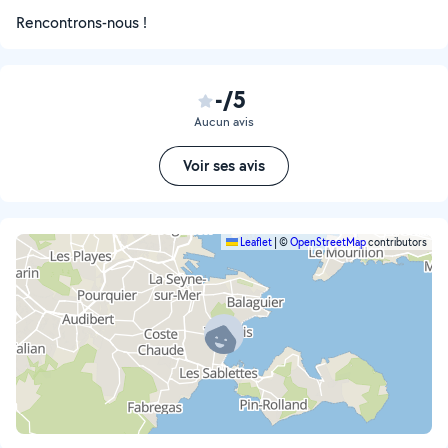
Rencontrons-nous !
-/5
Aucun avis
Voir ses avis
Leaflet
|
©
OpenStreetMap
contributors