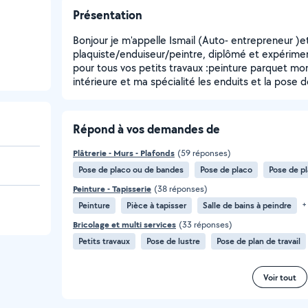
Présentation
Bonjour je m'appelle Ismail (Auto- entrepreneur )et j
plaquiste/enduiseur/peintre, diplômé et expériment
pour tous vos petits travaux :peinture parquet m
intérieure et ma spécialité les enduits et la pose d
Répond à vos demandes de
Plâtrerie - Murs - Plafonds
(59 réponses)
Pose de placo ou de bandes
Pose de placo
Pose de p
Peinture - Tapisserie
(38 réponses)
Peinture
Pièce à tapisser
Salle de bains à peindre
+
Bricolage et multi services
(33 réponses)
Petits travaux
Pose de lustre
Pose de plan de travail
Voir tout