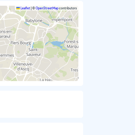
Leaflet
|
©
OpenStreetMap
contributors