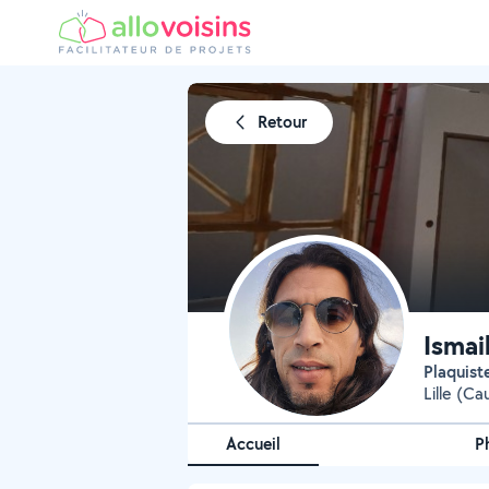
Retour
Ismai
Plaquis
Lille (Cau
Accueil
P