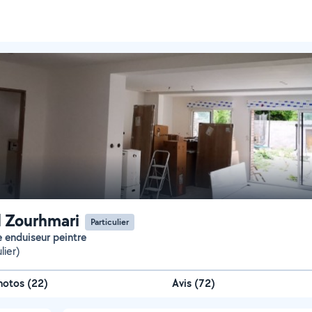
l Zourhmari
Particulier
te enduiseur peintre
lier)
hotos
(
22
)
Avis (72)