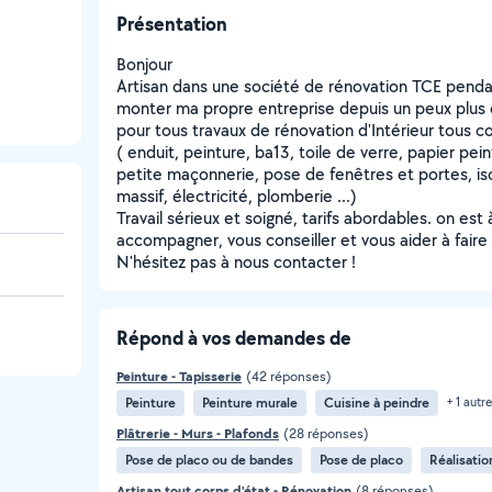
Présentation
Bonjour
Artisan dans une société de rénovation TCE pendant
monter ma propre entreprise depuis un peux plus 
pour tous travaux de rénovation d'Intérieur tous co
( enduit, peinture, ba13, toile de verre, papier peint
petite maçonnerie, pose de fenêtres et portes, is
massif, électricité, plomberie ...)
Travail sérieux et soigné, tarifs abordables. on est 
accompagner, vous conseiller et vous aider à faire 
N'hésitez pas à nous contacter !
Répond à vos demandes de
Peinture - Tapisserie
(42 réponses)
Peinture
Peinture murale
Cuisine à peindre
+ 1 autre
Plâtrerie - Murs - Plafonds
(28 réponses)
Pose de placo ou de bandes
Pose de placo
Réalisatio
Artisan tout corps d'état - Rénovation
(8 réponses)