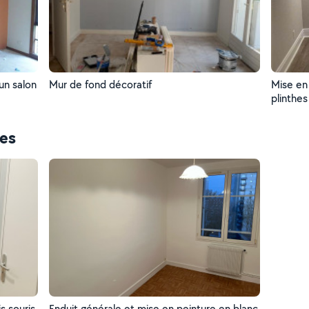
un salon
Mur de fond décoratif
Mise en
plinthe
ces
s souris
Enduit générale et mise en peinture en blanc