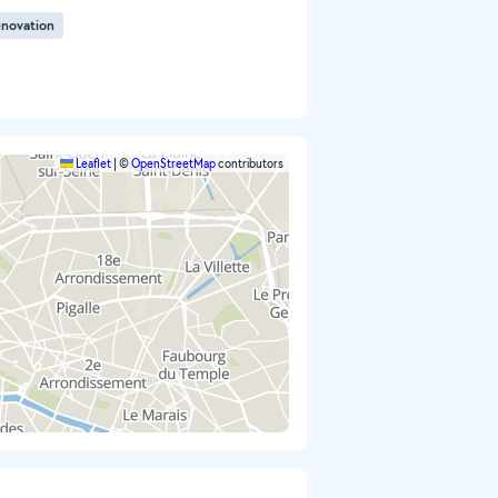
énovation
Leaflet
|
©
OpenStreetMap
contributors