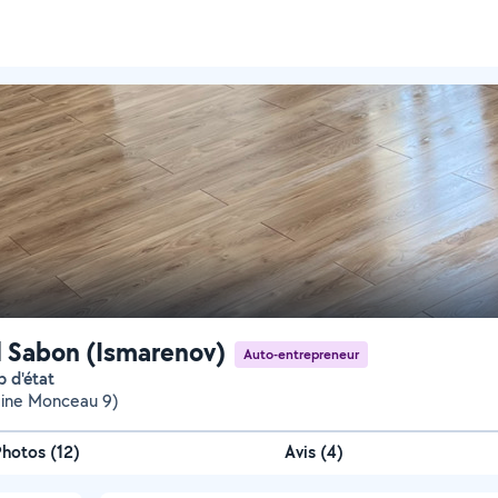
 Sabon (Ismarenov)
Auto-entrepreneur
p d'état
laine Monceau 9)
Photos
(
12
)
Avis (4)