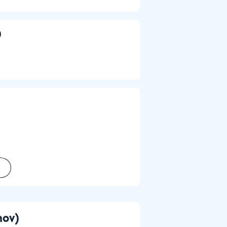
)
nov)