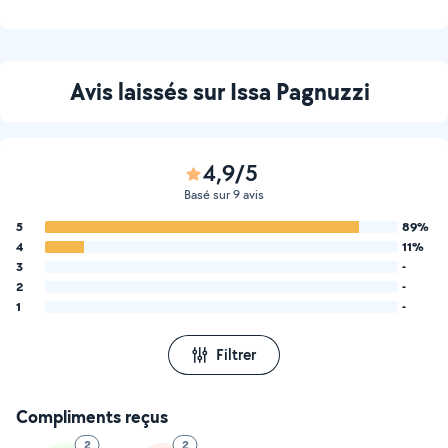
Avis laissés sur Issa Pagnuzzi
4,9/5
Basé sur 9 avis
5
89%
4
11%
3
-
2
-
1
-
Filtrer
Compliments reçus
2
2