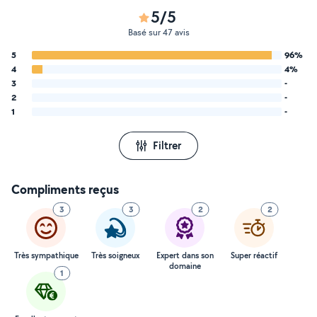
5/5
Basé sur 47 avis
5
96%
4
4%
3
-
2
-
1
-
Filtrer
Compliments reçus
3
3
2
2
Très sympathique
Très soigneux
Expert dans son
Super réactif
domaine
1