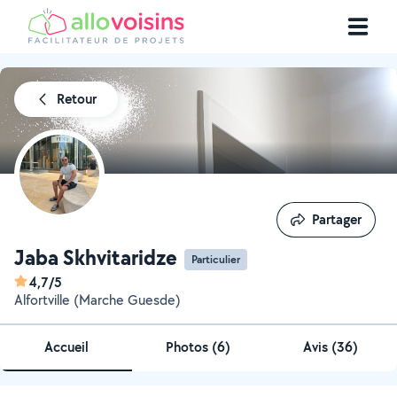
Retour
Partager
Partager
Jaba Skhvitaridze
Particulier
4,7/5
Alfortville (Marche Guesde)
Accueil
Photos
(
6
)
Avis (36)