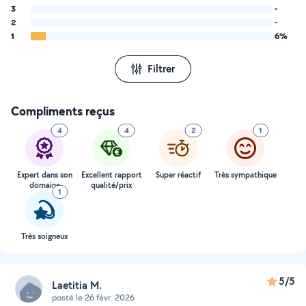
3
-
2
-
1
6%
Filtrer
Compliments reçus
4
4
2
1
Expert dans son
Excellent rapport
Super réactif
Très sympathique
domaine
qualité/prix
1
Très soigneux
5/5
Laetitia M.
posté le 26 févr. 2026