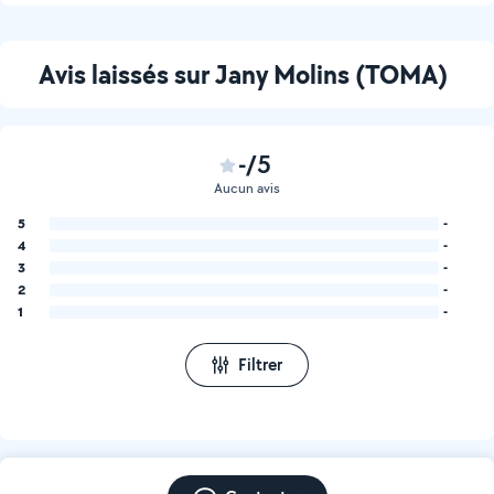
Avis laissés sur Jany Molins (TOMA)
-/5
Aucun avis
5
-
4
-
3
-
2
-
1
-
Filtrer