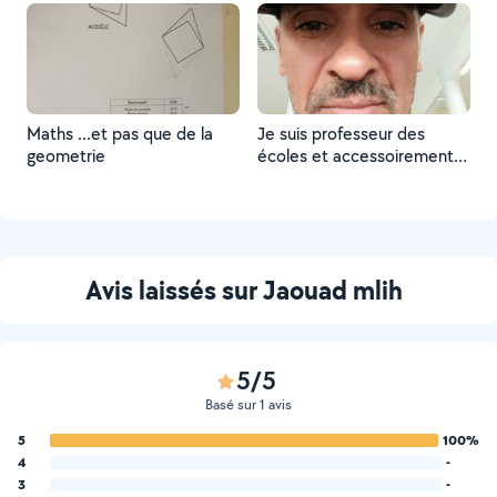
Maths ...et pas que de la
Je suis professeur des
geometrie
écoles et accessoirement
professeur au collège (
mathématiques). je donne
également des cours de
français . méthode efficace.
Avis laissés sur Jaouad mlih
5/5
Basé sur 1 avis
5
100%
4
-
3
-