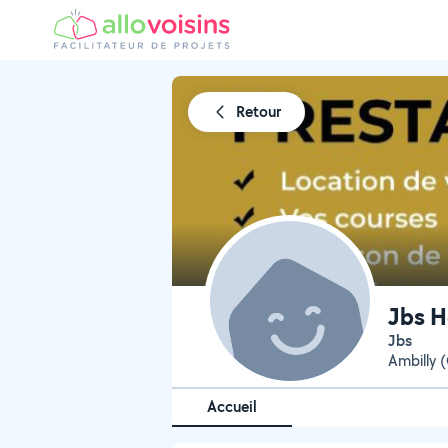
Retour
Jbs H
Jbs
Ambilly 
Accueil