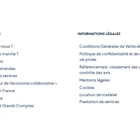
N
INFORMATIONS LÉGALES
-nous ?
Conditions Générales de Vente et 
 marche ?
Politique de confidentialité et de
vie privée
ro
Référencement, classement des 
demandes
contrôle des avis
 services
Mentions légales
tur de l'économie collaborative »
Cookies
en France
Location de matériel
se
Prestation de services
 et Grands Comptes
t