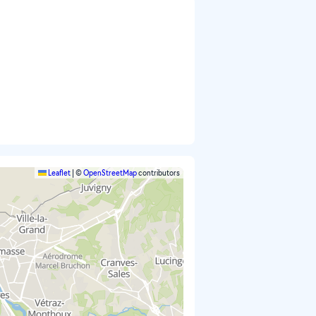
Leaflet
|
©
OpenStreetMap
contributors