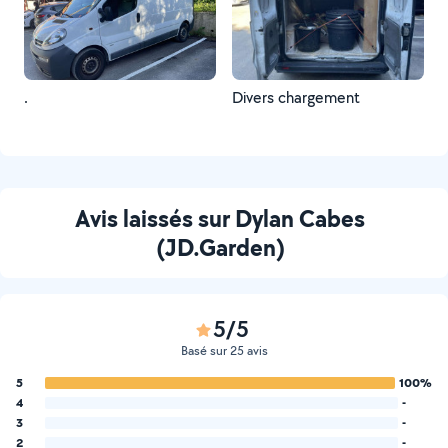
.
Divers chargement
Avis laissés sur Dylan Cabes
(JD.Garden)
5/5
Basé sur 25 avis
5
100%
4
-
3
-
2
-