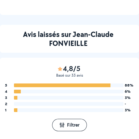
d'eau chaude sanitaire
(Création, extension,
modification, suppression,
réparation)
Avis laissés sur Jean-Claude
FONVIEILLE
4,8/5
Basé sur 33 avis
5
88%
4
6%
3
3%
2
-
1
3%
Filtrer