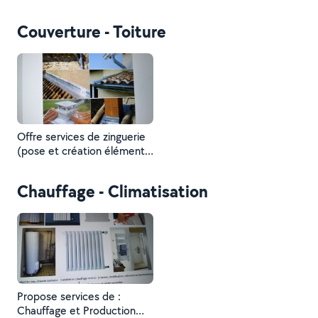
Pergola, Portail, Soudures
(Cuivre, zinc, acier inox,
Couverture - Toiture
fer)...
Offre services de zinguerie
(pose et création éléments
zinc)
Chauffage - Climatisation
Propose services de :
Chauffage et Production