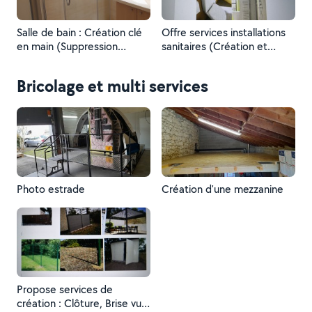
Salle de bain : Création clé
Offre services installations
en main (Suppression
sanitaires (Création et
baignoire, pose bac à
installation) Cuisine, Salle de
douche à l'italienne, pose
bain, WC, réseaux
Bricolage et multi services
pare douche, pose meuble
d'alimentation eau et
vasque, pose faïence
réseau de vidange)...
Photo estrade
Création d'une mezzanine
Propose services de
création : Clôture, Brise vue,