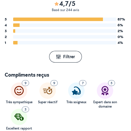
4,7/5
Basé sur 244 avis
5
87%
4
6%
3
2%
2
0%
1
4%
Filtrer
Compliments reçus
9
9
7
5
Très sympathique
Super réactif
Très soigneux
Expert dans son
domaine
3
Excellent rapport