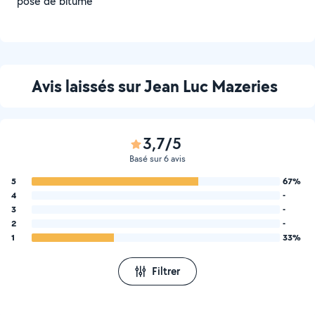
pose de bitume
Avis laissés sur Jean Luc Mazeries
3,7/5
Basé sur 6 avis
5
67%
4
-
3
-
2
-
1
33%
Filtrer