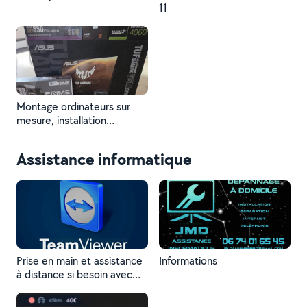
11
Montage ordinateurs sur
mesure, installation
imprimante, box internet,
configuration matérielle et
Assistance informatique
logicielle, maintenance
informatique, changement
de composants etc...
Prise en main et assistance
Informations
à distance si besoin avec
Teamviewer