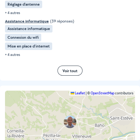
Réglage d'antenne
+ 4 autres
Assistance informatique
(39 réponses)
Assistance informatique
Connexion du wifi
Mise en place d'internet
+ 4 autres
Voir tout
Leaflet
|
©
OpenStreetMap
contributors