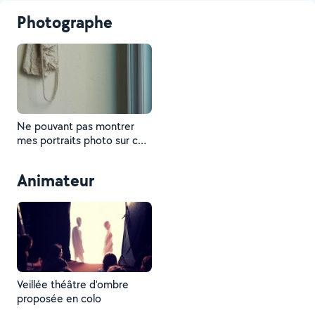
Photographe
Ne pouvant pas montrer
mes portraits photo sur ce
site, voici un extrait d'une
série photo (sans visage
Animateur
identifiable)
Veillée théâtre d'ombre
proposée en colo