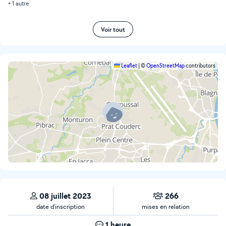
+ 1 autre
Voir tout
Leaflet
|
©
OpenStreetMap
contributors
08 juillet 2023
266
date d’inscription
mises en relation
1 heure