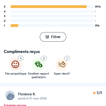
5
91%
4
-
3
-
2
-
1
9%
Filtrer
Compliments reçus
4
2
1
Très sympathique
Excellent rapport
Super réactif
qualité/prix
5/5
Florence R.
posté le 21 mars 2026
Entretien piscine