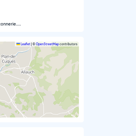
onnerie....
Leaflet
|
©
OpenStreetMap
contributors