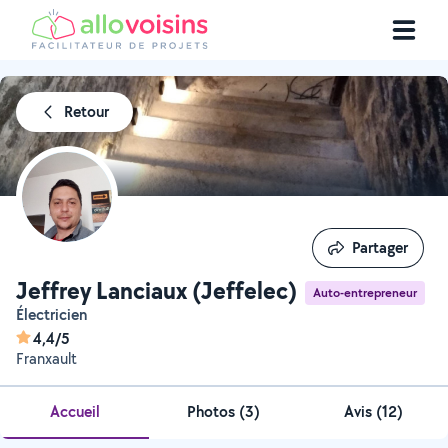
Retour
Partager
Partager
Jeffrey Lanciaux (Jeffelec)
Auto-entrepreneur
électricien
4,4/5
Franxault
Accueil
Photos
(
3
)
Avis (12)