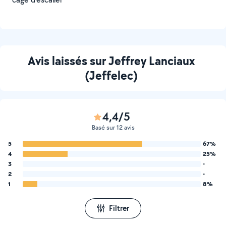
Avis laissés sur Jeffrey Lanciaux
(Jeffelec)
4,4/5
Basé sur 12 avis
5
67%
4
25%
3
-
2
-
1
8%
Filtrer