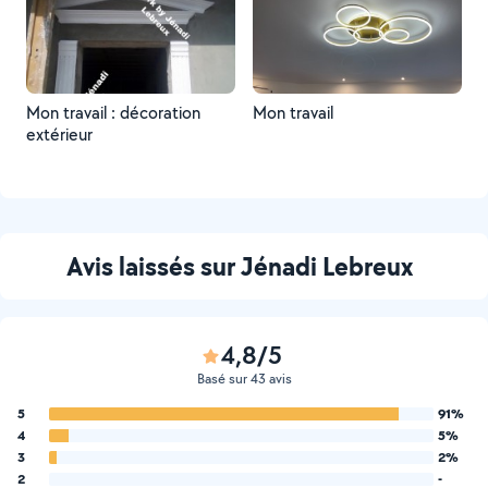
Mon travail : décoration
Mon travail
extérieur
Avis laissés sur Jénadi Lebreux
4,8/5
Basé sur 43 avis
5
91%
4
5%
3
2%
2
-