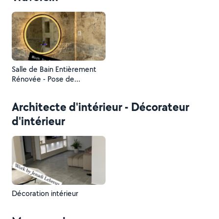
Salle de Bain Entièrement
Rénovée - Pose de
baignoire - Pose de douche
- Pose de miroir - Pose de
Architecte d'intérieur - Décorateur
lavabo - Création de niche
d'intérieur
Décoration intérieur