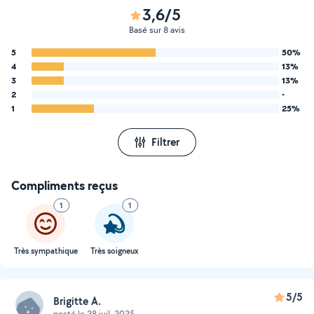
3,6/5
Basé sur 8 avis
5
50%
4
13%
3
13%
2
-
1
25%
Filtrer
Compliments reçus
1
1
Très sympathique
Très soigneux
5/5
Brigitte A.
posté le 28 juil. 2025