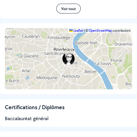
Voir tout
Leaflet
|
©
OpenStreetMap
contributors
Certifications / Diplômes
Baccalauréat général