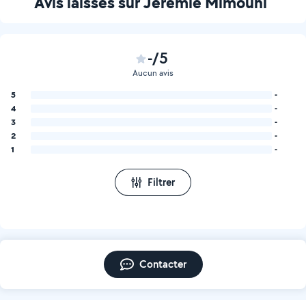
Avis laissés sur Jérémie Mimouni
-/5
Aucun avis
5
-
4
-
3
-
2
-
1
-
Filtrer
Contacter