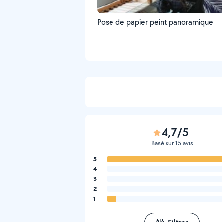
Pose de papier peint panoramique
4,7/5
Basé sur 15 avis
5
4
3
2
1