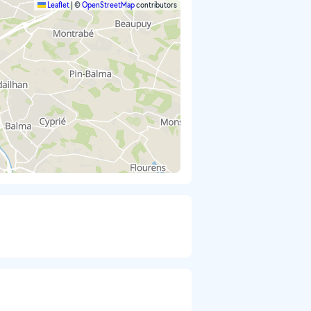
Leaflet
|
©
OpenStreetMap
contributors