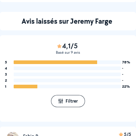
Avis laissés sur Jeremy Farge
4,1/5
Basé sur 9 avis
5
78%
4
-
3
-
2
-
1
22%
Filtrer
5/5