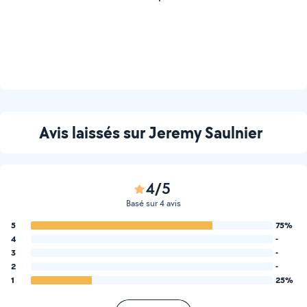
Avis laissés sur Jeremy Saulnier
4/5
Basé sur 4 avis
5
75%
4
-
3
-
2
-
1
25%