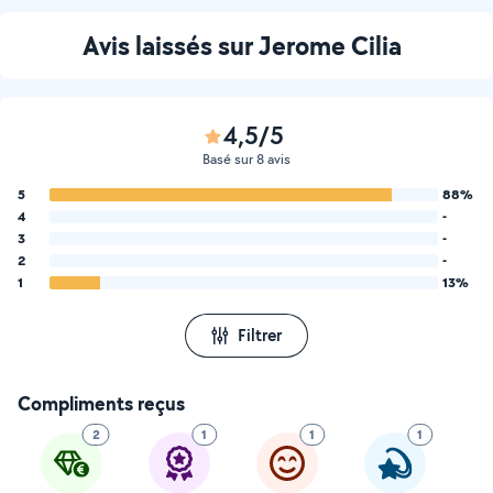
Avis laissés sur Jerome Cilia
4,5/5
Basé sur 8 avis
5
88%
4
-
3
-
2
-
1
13%
Filtrer
Compliments reçus
2
1
1
1