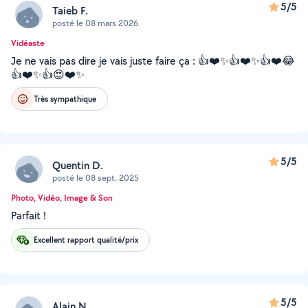
5/5
Taieb F.
posté le 08 mars 2026
Vidéaste
Je ne vais pas dire je vais juste faire ça : 👍❤️✨👍❤️✨👍❤️😂
👍❤️✨👍😍❤️✨
Très sympathique
5/5
Quentin D.
posté le 08 sept. 2025
Photo, Vidéo, Image & Son
Parfait !
Excellent rapport qualité/prix
5/5
Alain N.