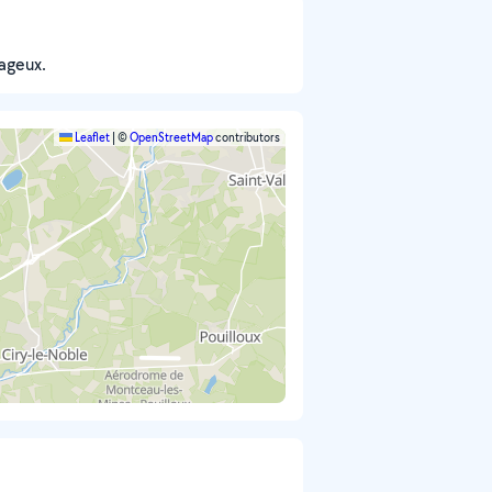
rageux.
Leaflet
|
©
OpenStreetMap
contributors