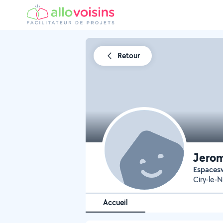
Retour
Jero
Espaces
Ciry-le-
Accueil