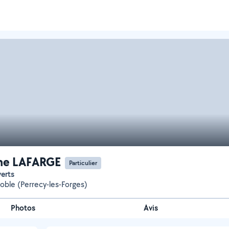
me LAFARGE
Particulier
verts
Noble (Perrecy-les-Forges)
Photos
Avis