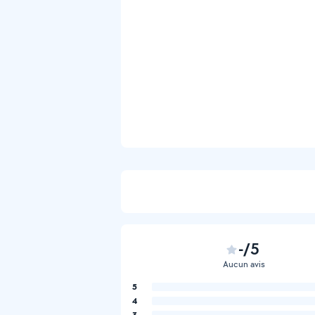
-/5
Aucun avis
5
4
3